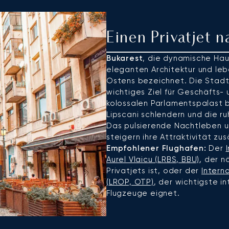
Einen Privatjet 
Bukarest
, die dynamische Hau
eleganten Architektur und lebe
Ostens bezeichnet. Die Stadt 
wichtiges Ziel für Geschäfts-
kolossalen Parlamentspalast b
Lipscani schlendern und die r
Das pulsierende Nachtleben un
steigern ihre Attraktivität zus
Empfohlener Flughafen:
Der
Aurel Vlaicu (LRBS, BBU)
, der n
Privatjets ist, oder der
Intern
(LROP, OTP)
, der wichtigste i
Flugzeuge eignet.