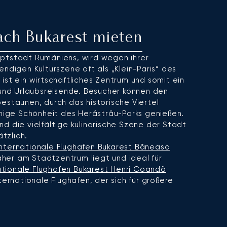
nach Bukarest mieten
ptstadt Rumäniens, wird wegen ihrer
ndigen Kulturszene oft als „Klein-Paris“ des
ist ein wirtschaftliches Zentrum und somit ein
 und Urlaubsreisende. Besucher können den
estaunen, durch das historische Viertel
uhige Schönheit des Herăstrău-Parks genießen.
d die vielfältige kulinarische Szene der Stadt
ätzlich.
Internationale Flughafen Bukarest Băneasa
äher am Stadtzentrum liegt und ideal für
ationale Flughafen Bukarest Henri Coandă
nternationale Flughafen, der sich für größere