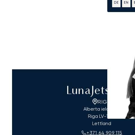
DE
EN
LunaJets Rig
RIGA
Alberta iela 12-5
Riga
LV-1010
Lettland
+371 64 909 115