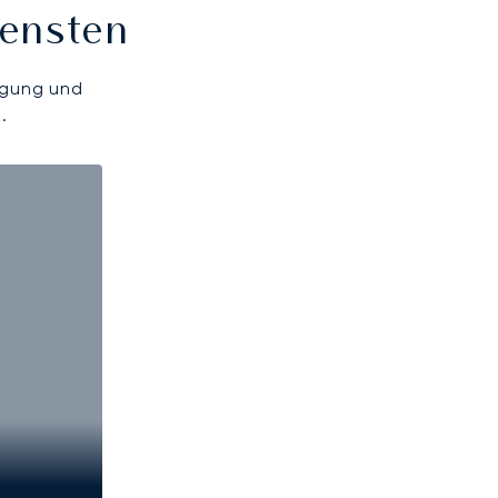
iensten
ügung und
.