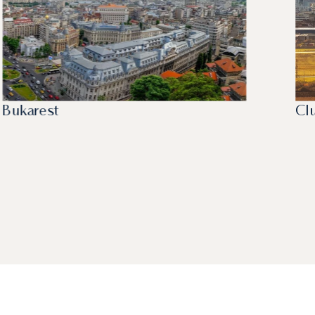
Bukarest
Cl