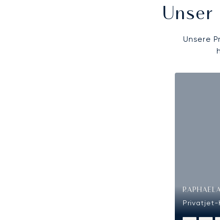
Unser 
Unsere P
RAPHAELA
Privatjet-