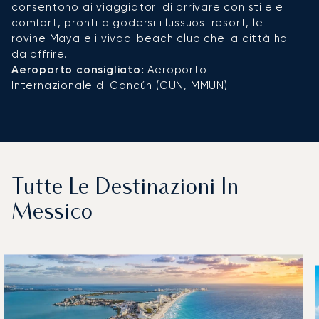
consentono ai viaggiatori di arrivare con stile e
comfort, pronti a godersi i lussuosi resort, le
rovine Maya e i vivaci beach club che la città ha
da offrire.
Aeroporto consigliato:
Aeroporto
Internazionale di Cancún (CUN, MMUN)
Tutte Le Destinazioni In
Messico