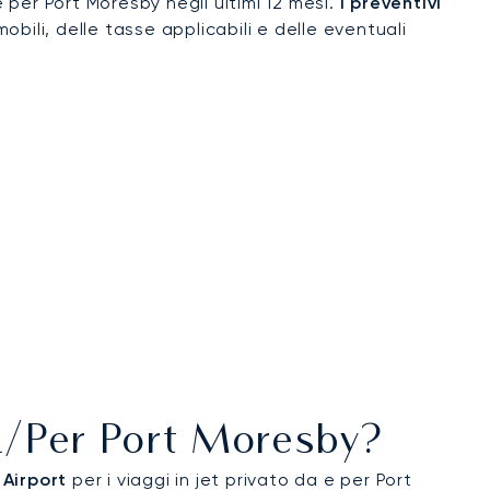
e per Port Moresby negli ultimi 12 mesi.
I preventivi
obili, delle tasse applicabili e delle eventuali
Da/per Port Moresby?
 Airport
per i viaggi in jet privato da e per Port