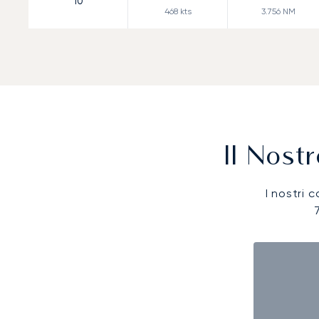
10
468
kts
3.756
NM
Il Nost
I nostri c