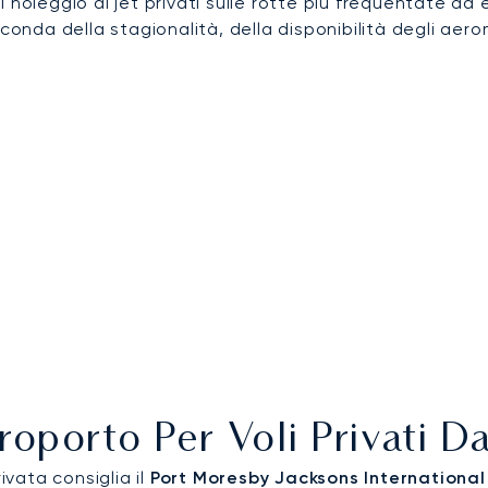
i noleggio di jet privati sulle rotte più frequentate da 
conda della stagionalità, della disponibilità degli aerom
eroporto Per Voli Privati 
ivata consiglia il
Port Moresby Jacksons International