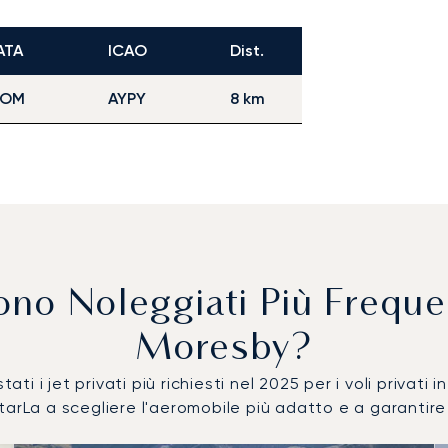
ATA
ICAO
Dist.
POM
AYPY
8 km
gono Noleggiati Più Freq
Moresby?
ati i jet privati più richiesti nel 2025 per i voli privati
arLa a scegliere l'aeromobile più adatto e a garantire l