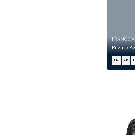
FRANCES
Private Av
EN
FR