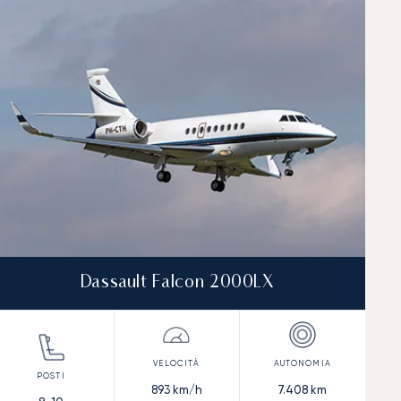
Dassault Falcon 2000LX
893
km/h
7.408
km