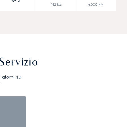
8-10
482
kts
4.000
NM
Servizio
7 giorni su
.