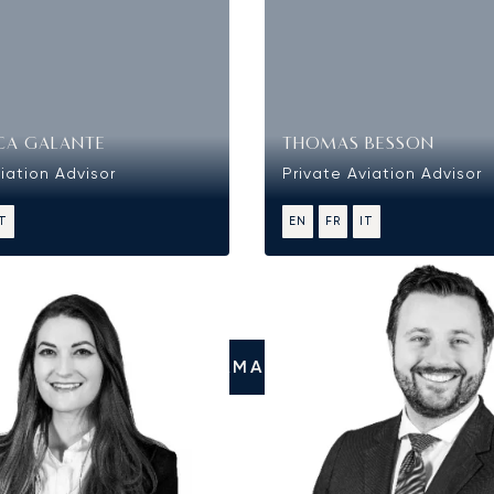
CA GALANTE
THOMAS BESSON
iation Advisor
Private Aviation Advisor
IT
EN
FR
IT
CHIAMATECI