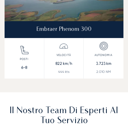
Embraer Phenom 300
822
km/h
3.723
km
6-8
444
kts
2.010
NM
Il Nostro Team Di Esperti Al
Tuo Servizio