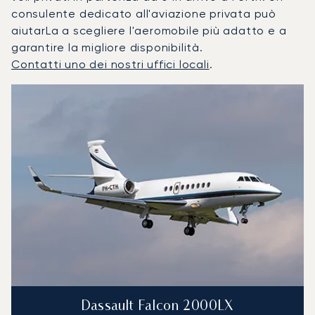
consulente dedicato all'aviazione privata può
aiutarLa a scegliere l'aeromobile più adatto e a
garantire la migliore disponibilità.
Contatti uno dei nostri uffici locali
.
Perth : I 3 modelli di aeromobile più utilizzati per numero d
Foto dell'aeromobile
Modello di aeromobile
Posti
Velocità (km/h)
Velocità (nodi)
Autonomia (
Autonomia (NM)
Dassault Falcon 2000LX