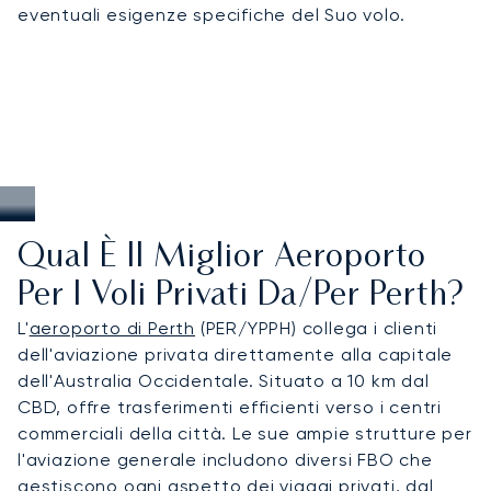
eventuali esigenze specifiche del Suo volo.
regionali e soluzioni su misura per i viaggiatori che
desiderano combinare affari e relax nell'Australia
Occidentale.
Qual È Il Miglior Aeroporto
Per I Voli Privati Da/per Perth?
L'
aeroporto di Perth
(PER/YPPH) collega i clienti
dell'aviazione privata direttamente alla capitale
dell'Australia Occidentale. Situato a 10 km dal
CBD, offre trasferimenti efficienti verso i centri
commerciali della città. Le sue ampie strutture per
l'aviazione generale includono diversi FBO che
gestiscono ogni aspetto dei viaggi privati, dal