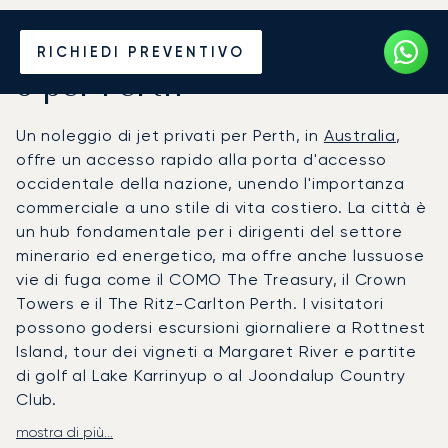
Noleggia un Jet Privato da
RICHIEDI PREVENTIVO
o per Perth
Un noleggio di jet privati per Perth, in
Australia
,
offre un accesso rapido alla porta d'accesso
occidentale della nazione, unendo l'importanza
commerciale a uno stile di vita costiero. La città è
un hub fondamentale per i dirigenti del settore
minerario ed energetico, ma offre anche lussuose
vie di fuga come il COMO The Treasury, il Crown
Towers e il The Ritz-Carlton Perth. I visitatori
possono godersi escursioni giornaliere a Rottnest
Island, tour dei vigneti a Margaret River e partite
di golf al Lake Karrinyup o al Joondalup Country
Club.
mostra di più...
LunaJets organizza voli privati per l'aeroporto