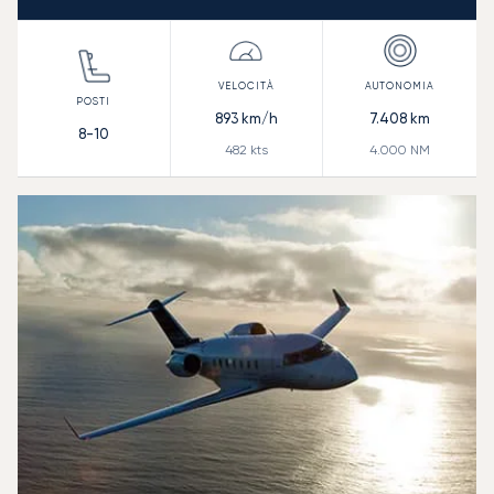
893
km/h
7.408
km
8-10
482
kts
4.000
NM