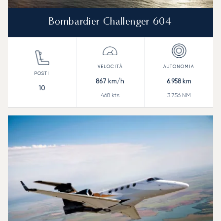
Bombardier Challenger 604
867
km/h
6.958
km
10
468
kts
3.756
NM