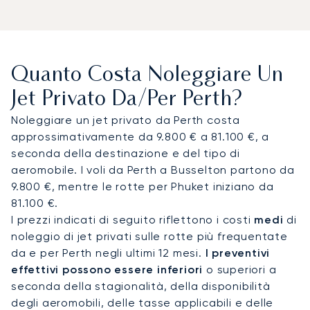
di Perth (PER), dove gli FBO si occupano della
gestione dei jet privati, offrendo lounge VIP e
servizi discreti.
Anche l'aeroporto di Jandakot è
disponibile per voli nazionali e velivoli leggeri. Da
Quanto Costa Noleggiare Un
PER, trasferimenti con autista collegano
direttamente al CBD di Perth, ai centri congressi e
Jet Privato Da/per Perth?
alle località costiere. Gli elicotteri riducono i tempi
Noleggiare un jet privato da Perth costa
di viaggio: Rottnest Island è a circa 20 minuti di
approssimativamente da 9.800 € a 81.100 €, a
volo invece della traversata in traghetto, mentre
seconda della destinazione e del tipo di
Margaret River si raggiunge in circa un'ora, contro
aeromobile. I voli da Perth a Busselton partono da
le oltre tre ore di auto.
9.800 €, mentre le rotte per Phuket iniziano da
81.100 €.
Con due decenni di esperienza, LunaJets è stato
I prezzi indicati di seguito riflettono i costi
medi
di
il primo broker di jet privati europeo a ricevere la
noleggio di jet privati sulle rotte più frequentate
certificazione Argus®, a testimonianza dei
da e per Perth negli ultimi 12 mesi.
I preventivi
rigorosi standard di sicurezza e dell'eccellenza del
effettivi possono essere inferiori
o superiori a
servizio. A Perth, questa competenza assicura
seconda della stagionalità, della disponibilità
arrivi discreti per i leader aziendali, un efficiente
degli aeromobili, delle tasse applicabili e delle
accesso in elicottero alle destinazioni di svago