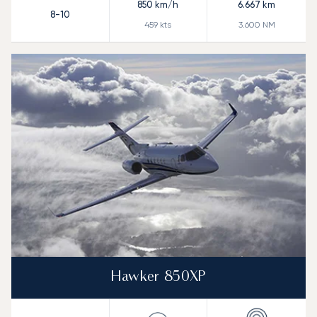
850
km/h
6.667
km
8-10
459
kts
3.600
NM
Hawker 850XP