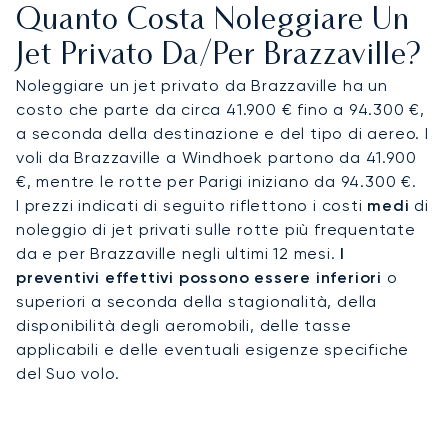
Quanto Costa Noleggiare Un
che collegano direttamente ad ambasciate, hotel
di lusso e luoghi di interesse culturale. Chi viaggia
Jet Privato Da/per Brazzaville?
per affari apprezzerà la vicinanza al Palais des
Noleggiare un jet privato da Brazzaville ha un
Congrès e alle istituzioni governative, mentre i
costo che parte da circa 41.900 € fino a 94.300 €,
turisti potranno godersi crociere sul fiume, le
a seconda della destinazione e del tipo di aereo. I
mostre della Scuola di Pittura Poto-Poto ed
voli da Brazzaville a Windhoek partono da 41.900
esperienze guidate nel cuore dell'Africa Centrale.
€, mentre le rotte per Parigi iniziano da 94.300 €.
I prezzi indicati di seguito riflettono i costi
medi
di
Con due decenni di esperienza, LunaJets è stato
noleggio di jet privati sulle rotte più frequentate
il primo broker europeo di jet privati a ricevere la
da e per Brazzaville negli ultimi 12 mesi.
I
certificazione Argus®, a testimonianza dei
preventivi effettivi possono essere inferiori
o
rigorosi standard di sicurezza e dell'eccellenza del
superiori a seconda della stagionalità, della
servizio. A Brazzaville, questa competenza offre
disponibilità degli aeromobili, delle tasse
un accesso affidabile ai dirigenti che si muovono
applicabili e delle eventuali esigenze specifiche
tra le reti politiche e aziendali, oltre a viaggi su
del Suo volo.
misura per i clienti che cercano un'immersione
culturale lungo il fiume Congo.