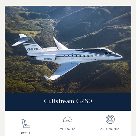
Brazzaville : I 3 modelli di aeromobile più utilizzati per nu
Foto dell'aeromobile
Modello di aeromobile
Posti
Velocità (km/h)
Velocità (nodi)
Autonomia (
Autonomia (NM)
Gulfstream G280