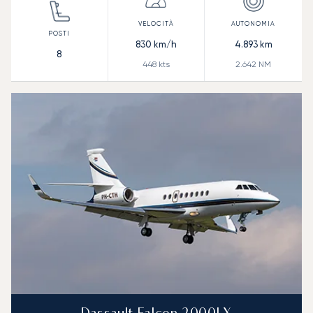
830
km/h
4.893
km
8
448
kts
2.642
NM