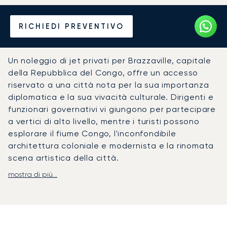
Noleggia un Jet Privato da
RICHIEDI PREVENTIVO
o per Brazzaville
Un noleggio di jet privati per Brazzaville, capitale
della Repubblica del Congo, offre un accesso
riservato a una città nota per la sua importanza
diplomatica e la sua vivacità culturale. Dirigenti e
funzionari governativi vi giungono per partecipare
a vertici di alto livello, mentre i turisti possono
esplorare il fiume Congo, l'inconfondibile
architettura coloniale e modernista e la rinomata
scena artistica della città.
mostra di più...
LunaJets organizza voli su misura per l'Aeroporto
Internazionale Maya-Maya (BZV), dove i servizi di
aviazione privata garantiscono arrivi rapidi e
riservati. L'aeroporto si trova a circa 15 minuti dal
centro della città, con trasferimenti con autista