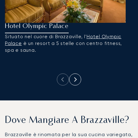
Hotel Olympic Palace
P
Situato nel cuore di Brazzaville, l'
Hotel Olympic
C
Palace
è un resort a 5 stelle con centro fitness,
il
spa e sauna.
pe
Dove Mangiare A Brazzaville?
Brazzaville è rinomata per la sua cucina variegata,