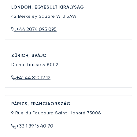
LONDON, EGYESÜLT KIRÁLYSÁG
42 Berkeley Square
W1J 5AW
+44 2074 095 095
ZÜRICH, SVÁJC
Dianastrasse 5
8002
+41 44 810 12 12
PÁRIZS, FRANCIAORSZÁG
9 Rue du Faubourg Saint-Honoré
75008
+33 1 89 16 40 70