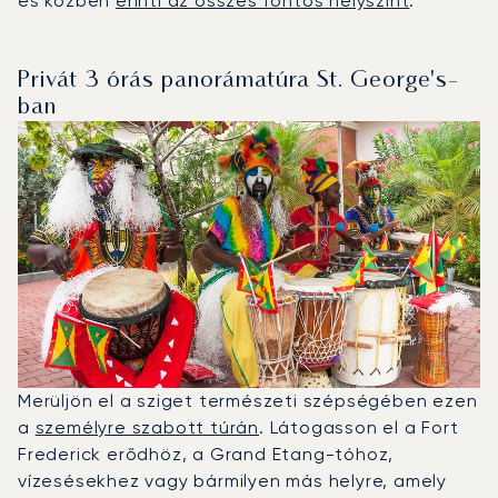
és közben
érinti az összes fontos helyszínt
.
Privát 3 órás panorámatúra St. George's-
ban
Merüljön el a sziget természeti szépségében ezen
a
személyre szabott túrán
. Látogasson el a Fort
Frederick erődhöz, a Grand Etang-tóhoz,
vízesésekhez vagy bármilyen más helyre, amely