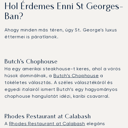
Hol Érdemes Enni St Georges-
Ban?
Ahogy minden más téren, úgy St. George's luxus
éttermei is páratlanok.
Butch’s Chophouse
Ha egy amerikai steakhouse-t keres, ahol a vörös
húsok dominálnak, a
Butch’s Chophouse
a
tökéletes választás. A széles választékáról és
egyedi italairól ismert Butch’s egy hagyományos
chophouse hangulatát idézi, karibi csavarral.
Rhodes Restaurant at Calabash
A
Rhodes Restaurant at Calabash
elegáns