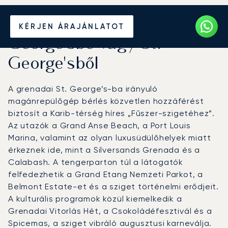
Béreljen magánrepülőt St.
KÉRJEN ÁRAJÁNLATOT
George'sbe vagy St.
George'sből
A grenadai St. George’s-ba irányuló
magánrepülőgép bérlés közvetlen hozzáférést
biztosít a Karib-térség híres „Fűszer-szigetéhez”.
Az utazók a Grand Anse Beach, a Port Louis
Marina, valamint az olyan luxusüdülőhelyek miatt
érkeznek ide, mint a Silversands Grenada és a
Calabash. A tengerparton túl a látogatók
felfedezhetik a Grand Etang Nemzeti Parkot, a
Belmont Estate-et és a sziget történelmi erődjeit.
A kulturális programok közül kiemelkedik a
Grenadai Vitorlás Hét, a Csokoládéfesztivál és a
Spicemas, a sziget vibráló augusztusi karneválja.