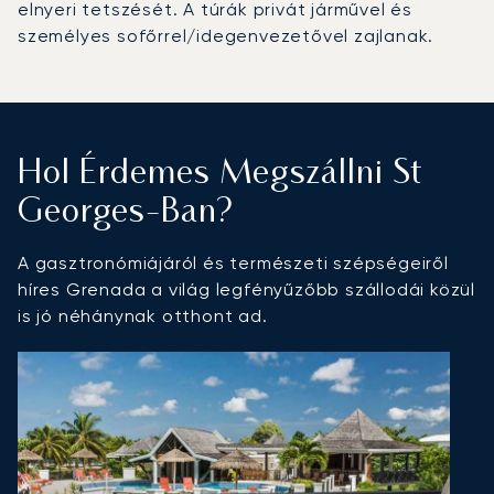
elnyeri tetszését. A túrák privát járművel és
személyes sofőrrel/idegenvezetővel zajlanak.
Hol Érdemes Megszállni St
Georges-Ban?
A gasztronómiájáról és természeti szépségeiről
híres Grenada a világ legfényűzőbb szállodái közül
is jó néhánynak otthont ad.