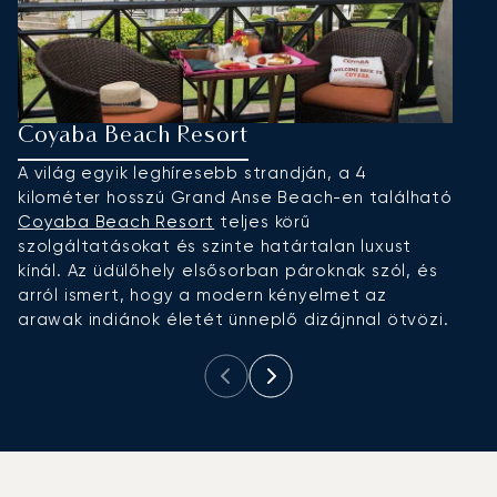
Coyaba Beach Resort
M
A világ egyik leghíresebb strandján, a 4
A
kilométer hosszú Grand Anse Beach-en található
he
Coyaba Beach Resort
teljes körű
m
szolgáltatásokat és szinte határtalan luxust
sé
kínál. Az üdülőhely elsősorban pároknak szól, és
lu
arról ismert, hogy a modern kényelmet az
b
arawak indiánok életét ünneplő dizájnnal ötvözi.