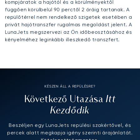
kompjáratok a hajótól és a körülményektől
függően körülbelül 90 perctől 2 óráig tartanak. A
repülőtérrel nem rendelkező szigetek esetében a
privát hajótranszfer rugalmas megoldást jelent. A
LunaJets megszervezi az Ön időbeosztásához és
kényelméhez leginkább illeszkedő transzfert.
KÉSZEN ÁLL A REPÜLÉSRE?
Itt
Következő Utazása
Kezdődik
Beszéljen egy LunaJets repülési szakértővel, és
percek alatt megkapja igény szerinti árajánlatát.