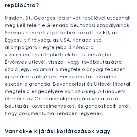
repülőútra?
Minden, St. Georges-ba privát repülővel utazónak
meg kell felelnie Grenada beutazási szabályainak.
Számos nemzetiség (többek között az EU, az
Egyesült Királyság, az USA, Kanada stb.
állampolgárai) legfeljebb 3 hónapra
vízummentesen léphetnek be az országba.
Érvényes útlevél, vissza- vagy továbbutazásra
szóló jegy, valamint a megfelelő anyagi fedezet
igazolása szükséges. Hosszabb tartózkodás
esetén a grenadai Bevándorlási és Útlevél Hivatal
megfelelő engedélyére van szükség. A LunaJets
ellenőrzi az Ön állampolgárságára vonatkozó
beutazási követelményeket, és gondoskodik arról,
hogy dokumentumai rendben legyenek.
Vannak-e kijárási korlátozások vagy