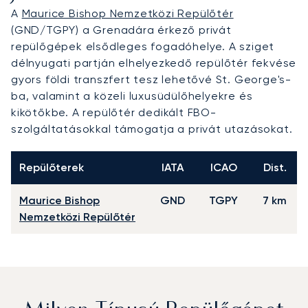
A
Maurice Bishop Nemzetközi Repülőtér
(GND/TGPY) a Grenadára érkező privát
repülőgépek elsődleges fogadóhelye. A sziget
délnyugati partján elhelyezkedő repülőtér fekvése
gyors földi transzfert tesz lehetővé St. George's-
ba, valamint a közeli luxusüdülőhelyekre és
kikötőkbe. A repülőtér dedikált FBO-
szolgáltatásokkal támogatja a privát utazásokat.
Repülőterek
IATA
ICAO
Dist.
Maurice Bishop
GND
TGPY
7 km
Nemzetközi Repülőtér