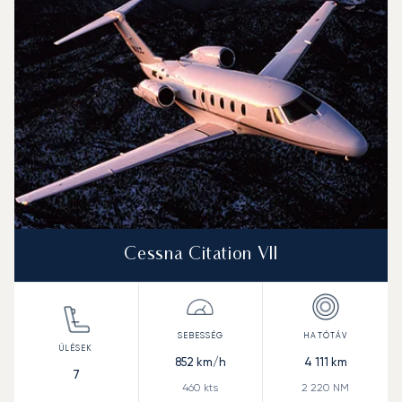
Cessna Citation VII
852
km/h
4 111
km
7
460
kts
2 220
NM