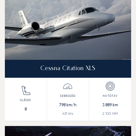
Cessna Citation XLS
798
km/h
3 889
km
8
431
kts
2 100
NM