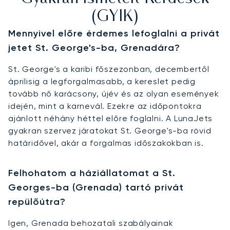
(GYIK)
Mennyivel előre érdemes lefoglalni a privát
jetet St. George's-ba, Grenadára?
St. George's a karibi főszezonban, decembertől
áprilisig a legforgalmasabb, a kereslet pedig
tovább nő karácsony, újév és az olyan események
idején, mint a karnevál. Ezekre az időpontokra
ajánlott néhány héttel előre foglalni. A LunaJets
gyakran szervez járatokat St. George's-ba rövid
határidővel, akár a forgalmas időszakokban is.
Felhohatom a háziállatomat a St.
Georges-ba (Grenada) tartó privát
repülőútra?
Igen, Grenada behozatali szabályainak