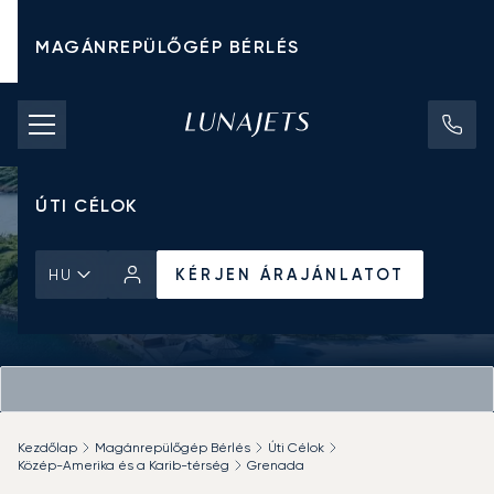
MAGÁNREPÜLŐGÉP BÉRLÉS
CHARTER ÁRAK
MAGÁNREPÜLŐGÉPEK
ÚTI CÉLOK
KÉRJEN ÁRAJÁNLATOT
HU
Kezdőlap
Magánrepülőgép Bérlés
Úti Célok
Közép-Amerika és a Karib-térség
Grenada