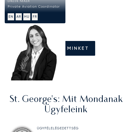
DALIA MADI
Private Aviation Coordinator
EN
AR
HU
FR
HÍVJON MINKET
St. George's
: Mit Mondanak
Ügyfeleink
ÜGYFÉLELÉGEDETTSÉG