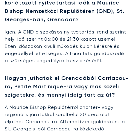
korlátozott nyitvatartási idők a Maurice
Bishop Nemzetközi Repülőtéren (GND), St.
Georges-ban, Grenadán?
Igen. A GND a szokásos nyitvatartási rend szerint
helyi idő szerint 06:00 és 21:30 között üzemel.
Ezen időszakon kívüli működés külön kérésre és
engedéllyel lehetséges. A LunaJets gondoskodik
a szükséges engedélyek beszerzéséről.
Hogyan juthatok el Grenadából Carriacou-
ra, Petite Martinique-ra vagy más közeli
szigetekre, és mennyi ideig tart az út?
A Maurice Bishop Repülőtérről charter- vagy
regionális járatokkal körülbelül 20 perc alatt
eljuthat Carriacou-ra. Alternatív megoldásként a
St. George's-ból Carriacou-ra közlekedő