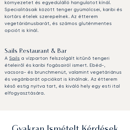
környezetet és egyedülálló hangulatot kínál.
Specialitásaik között tenger gyümölcsei, karibi és
kortárs ételek szerepelnek. Az étterem
vegetáriánusbarát, és számos gluténmentes
opciót is kínál.
Sails Restaurant & Bar
A
Sails
a vízparton felszolgált kitűnő tengeri
ételeiről és karibi fogásairól ismert. Ebéd-,
vacsora- és brunchmenüt, valamint vegetáriánus
és vegánbarát opciókat is kínálnak. Az étterem
késő estig nyitva tart, és kiváló hely egy esti ital
elfogyasztására.
Gyakran Ismételt Kérdések