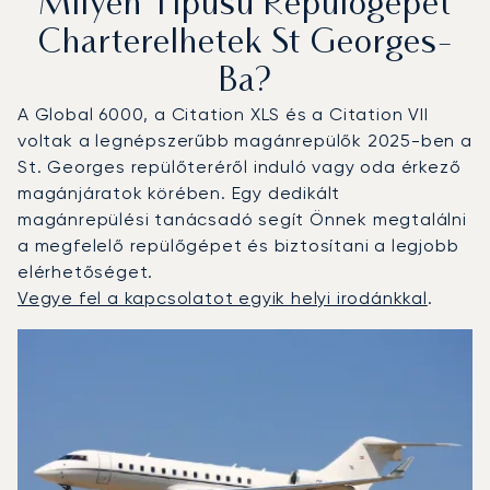
Milyen Típusú Repülőgépet
Charterelhetek St Georges-
Ba?
A Global 6000, a Citation XLS és a Citation VII
voltak a legnépszerűbb magánrepülők 2025-ben a
St. Georges repülőteréről induló vagy oda érkező
magánjáratok körében. Egy dedikált
magánrepülési tanácsadó segít Önnek megtalálni
a megfelelő repülőgépet és biztosítani a legjobb
elérhetőséget.
Vegye fel a kapcsolatot egyik helyi irodánkkal
.
St. George's : A 3 legtöbbet repült repülőgép-típus a re
Repülőgép fotója
Repülőgép-típus
Ülőhelyek
Sebesség (km/h)
Sebesség (csomó)
Hatótávolság (km)
Hatótávolság (NM)