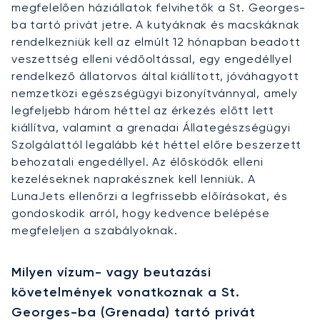
megfelelően háziállatok felvihetők a St. Georges-
ba tartó privát jetre. A kutyáknak és macskáknak
rendelkezniük kell az elmúlt 12 hónapban beadott
veszettség elleni védőoltással, egy engedéllyel
rendelkező állatorvos által kiállított, jóváhagyott
nemzetközi egészségügyi bizonyítvánnyal, amely
legfeljebb három héttel az érkezés előtt lett
kiállítva, valamint a grenadai Állategészségügyi
Szolgálattól legalább két héttel előre beszerzett
behozatali engedéllyel. Az élősködők elleni
kezeléseknek naprakésznek kell lenniük. A
LunaJets ellenőrzi a legfrissebb előírásokat, és
gondoskodik arról, hogy kedvence belépése
megfeleljen a szabályoknak.
Milyen vízum- vagy beutazási
követelmények vonatkoznak a St.
Georges-ba (Grenada) tartó privát