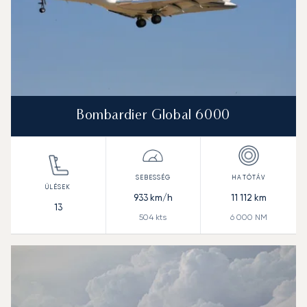
Bombardier Global 6000
933
km/h
11 112
km
13
504
kts
6 000
NM