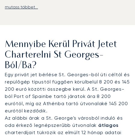
mutass többet...
A LunaJets privát repülőutakat szervez a
Maurice Bishop Nemzetközi Repülőtérre (GND),
amely mindössze nyolc kilométerre található St.
George’s-tól, és a privát repülés számára
kialakított VIP-létesítményekkel rendelkezik.
Mennyibe Kerül Privát Jetet
Innen sofőrös transzferek biztosítanak közvetlen
összeköttetést a sziget kikötőihez, tengerparti
Charterelni St Georges-
villáihoz és üdülőhelyeihez.
Ból/ba?
Két évtizedes tapasztalatával a LunaJets volt az
Egy privát jet bérlése St. Georges-ból úti céltól és
első európai privát jet bróker, amely elnyerte az
repülőgép típustól függően körülbelül 8 200 és 145
Argus® tanúsítványt, ami a szigorú biztonsági
200 euró közötti összegbe kerül. A St. Georges-
előírások és a szolgáltatási kiválóság elismerése.
ból Port of Spainbe tartó járatok ára 8 200
Grenadán ez a szakértelem diszkrét érkezést
eurótól, míg az Athénba tartó útvonalaké 145 200
garantál a téli csúcsidőszakban, személyre
eurótól kezdődik.
szabott hozzáférést a kulturális fesztiválokhoz,
Az alábbi árak a St. George's városból induló és
valamint megbízható tervezést a
oda érkező legnépszerűbb útvonalak
átlagos
jachtbérlésekhez és a luxusutazásokhoz a
charterdíjait tükrözik az elmúlt 12 hónap adatai