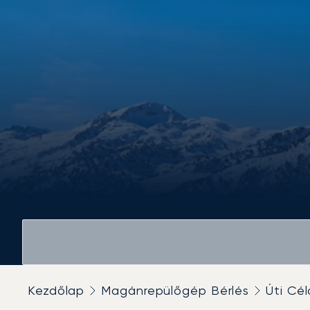
Kezdőlap
Magánrepülőgép Bérlés
Úti Cél