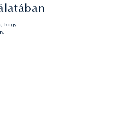
álatában
k, hogy
n.