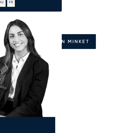
HU
FR
HÍVJON MINKET
id