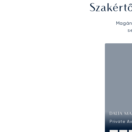
Szakért
Magánr
s
DALIA MA
Private A