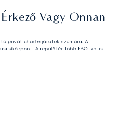
e Érkező Vagy Onnan
tó privát charterjáratok számára. A
usi síközpont. A repülőtér több FBO-val is