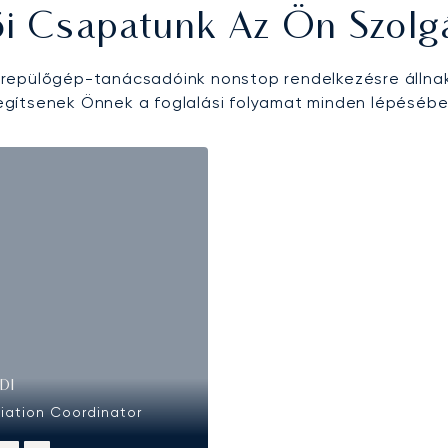
ői Csapatunk Az Ön Szolg
epülőgép-tanácsadóink nonstop rendelkezésre állna
egítsenek Önnek a foglalási folyamat minden lépésébe
DI
viation Coordinator