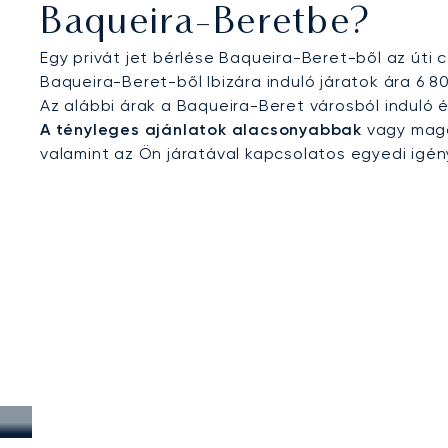
Baqueira-Beretbe?
Egy privát jet bérlése Baqueira-Beret-ből az úti c
Baqueira-Beret-ből Ibizára induló járatok ára 6 8
Az alábbi árak a Baqueira-Beret városból induló
A tényleges ajánlatok alacsonyabbak
vagy maga
valamint az Ön járatával kapcsolatos egyedi igé