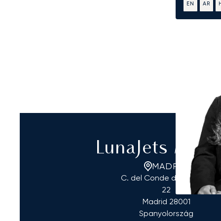
EN
AR
LunaJets Madr
MADRID
C. del Conde de Aranda,
22
Madrid
28001
Spanyolország