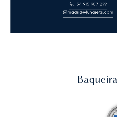
+34 915 907 299
madrid@lunajets.com
Baqueir