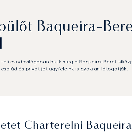
pülőt Baqueira-Ber
l
éli csodavilágában bújik meg a Baqueira-Beret síközpo
 család és privát jet ügyfeleink is gyakran látogatják.
Jetet Charterelni Baqueir