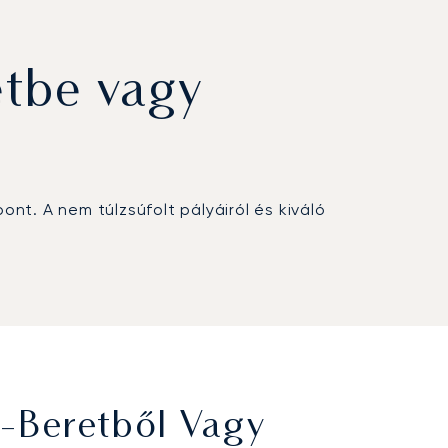
etbe vagy
nt. A nem túlzsúfolt pályáiról és kiváló
a-Beretből Vagy