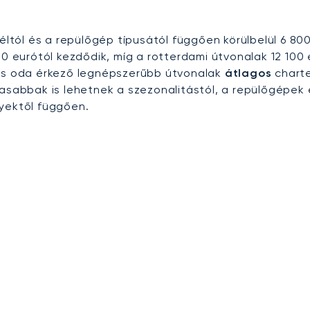
éltól és a repülőgép típusától függően körülbelül 6 800
00 eurótól kezdődik, míg a rotterdami útvonalak 12 100 
 és oda érkező legnépszerűbb útvonalak
átlagos
charte
sabbak is lehetnek a szezonalitástól, a repülőgépek 
nyektől függően.