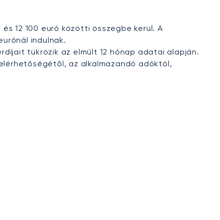
 és 12 100 euró közötti összegbe kerül. A
eurónál indulnak.
rdíjait tükrözik az elmúlt 12 hónap adatai alapján.
elérhetőségétől, az alkalmazandó adóktól,