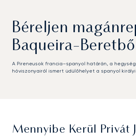
Béreljen magánre
Baqueira-Beretbő
A Pireneusok francia–spanyol határán, a hegység t
hóviszonyairól ismert üdülőhelyet a spanyol királyi
Mennyibe Kerül Privát 