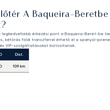
lőtér A Baqueira-Beretb
z?
k legkedveltebb érkezési pont a Baqueira-Beret-be tar
, kétórás földi transzferrel érhető el a spanyol-pirene
t és VIP-szolgáltatásokat biztosítanak.
O
Dist.
O
109 km