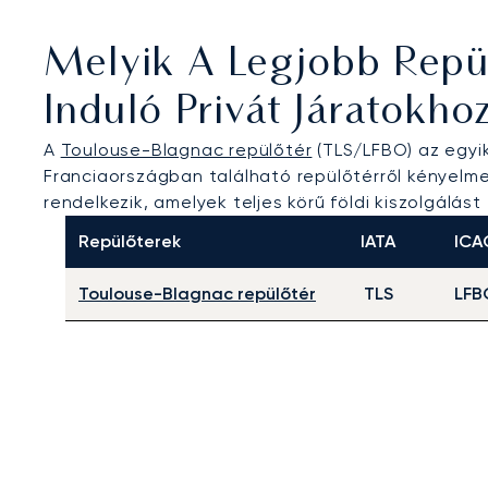
Melyik A Legjobb Repü
Induló Privát Járatokho
A
Toulouse-Blagnac repülőtér
(TLS/LFBO) az egyi
Franciaországban található repülőtérről kényelmes
rendelkezik, amelyek teljes körű földi kiszolgálás
Repülőterek
IATA
ICA
Toulouse-Blagnac repülőtér
TLS
LFB