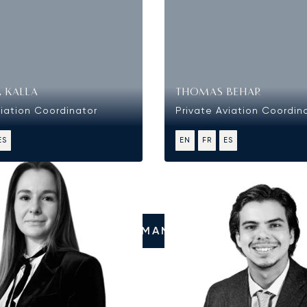
 KALLA
THOMAS BEHAR
viation Coordinator
Private Aviation Coordin
ES
EN
FR
ES
LLÁMANOS