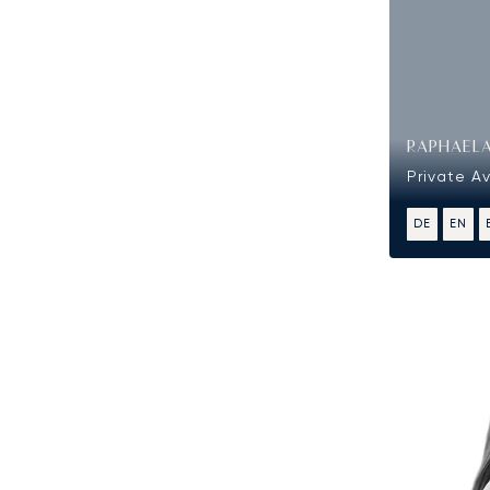
RAPHAELA
Private A
DE
EN