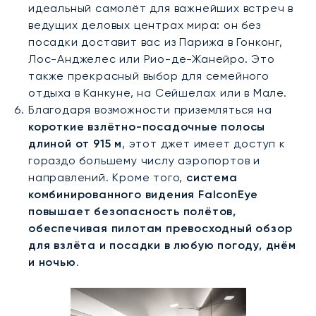
идеальный самолёт для важнейших встреч в
ведущих деловых центрах мира: он без
посадки доставит вас из Парижа в Гонконг,
Лос-Анджелес или Рио-де-Жанейро. Это
также прекрасный выбор для семейного
отдыха в Канкуне, на Сейшелах или в Мале.
Благодаря возможности приземляться на
короткие взлётно-посадочные полосы
длиной от 915 м
, этот джет имеет доступ к
гораздо большему числу аэропортов и
направлений. Кроме того,
система
комбинированного видения FalconEye
повышает безопасность полётов,
обеспечивая пилотам превосходный обзор
для взлёта и посадки в любую погоду, днём
и ночью
.