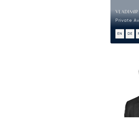
VLADIMI
Private Av
EN
DE