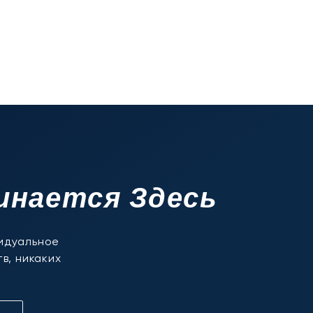
инается Здесь
видуальное
в, никаких