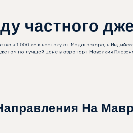
ду частного дж
тво в 1 000 км к востоку от Мадагаскара, в Индийск
жетом по лучшей цене в аэропорт Маврикия Плезанс
Направления На Мав