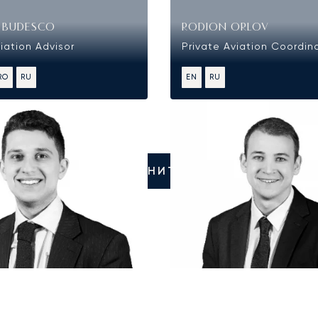
R BUDESCO
RODION ORLOV
iation Advisor
Private Aviation Coordin
RO
RU
EN
RU
ПОЗВОНИТЕ НАМ