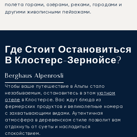
полёта горами, озёрами, реками, городами и
другими живописными пейзажами.
Где Стоит Остановиться
В Клостерс-Зернойсе?
Berghaus Alpenrosli
H
Чтобы ваше путешествие в Альпы стало
Н
незабываемым, остановитесь в этом
уютном
э
отеле
в Клостерсе. Вас ждут блюда из
п
фермерских продуктов и великолепные номера
п
с захватывающими видами. Аутентичная
Р
атмосфера в деревенском стиле позволит вам
р
отдохнуть от суеты и насладиться
м
спокойствием.
г