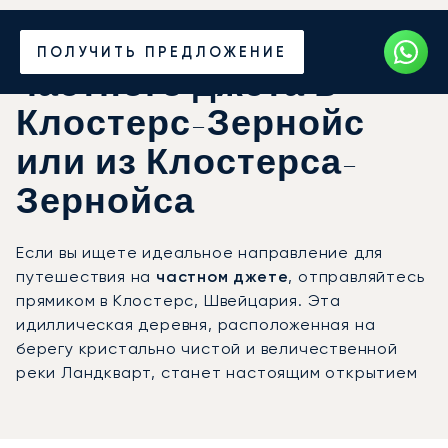
Закажите аренду
ПОЛУЧИТЬ ПРЕДЛОЖЕНИЕ
частного джета в
Клостерс-Зернойс
или из Клостерса-
Зернойса
Если вы ищете идеальное направление для
путешествия на
частном джете
, отправляйтесь
прямиком в Клостерс, Швейцария. Эта
идиллическая деревня, расположенная на
берегу кристально чистой и величественной
реки Ландкварт, станет настоящим открытием
для тех, кто хочет ощутить подлинный дух
Швейцарии.