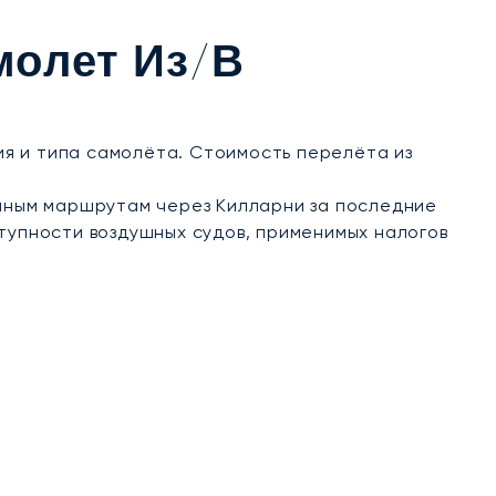
чностью и вниманием к деталям, позволяя вам
молет Из/в
ния и типа самолёта. Стоимость перелёта из
нным маршрутам через Килларни за последние
тупности воздушных судов, применимых налогов