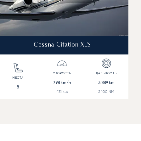
Cessna Citation XLS
798
km/h
3 889
km
8
431
kts
2 100
NM