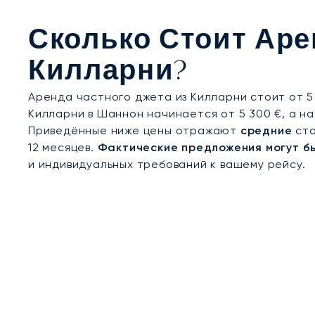
постоянной поддержке экспертов все аспекты в
наслаждаться вашим эксклюзивным отдыхом в К
Сколько Стоит Аре
Килларни?
Аренда частного джета из Килларни стоит от 5 
Килларни в Шаннон начинается от 5 300 €, а на 
Приведённые ниже цены отражают
средние
сто
12 месяцев.
Фактические предложения могут б
и индивидуальных требований к вашему рейсу.