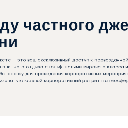
ду частного дж
рни
жете — это ваш эксклюзивный доступ к первозданно
я элитного отдыха с гольф-полями мирового класса
бстановку для проведения корпоративных мероприя
изовать ключевой корпоративный ретрит в атмосфер
но в полном соответствии с вашим графиком, обесп
лаждайтесь абсолютной приватностью, выбирайте из
ганизацию каждой детали, чтобы вы прибыли на мест
ступен круглосуточно и лично проконтролирует ка