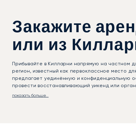
Закажите арен
или из Килла
Прибывайте в Килларни напрямую на частном д
регион, известный как первоклассное место дл
предлагает уединённую и конфиденциальную о
провести восстанавливающий уикенд или орган
показать больше...
С LunaJets ваше путешествие будет организова
станет яркой частью вашего путешествия: нас
высочайшего комфорта. Мы возьмём на себя ор
насладиться комфортом вашего отеля.
Ваш персональный авиационный консультант до