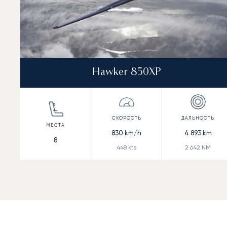
Hawker 850XP
830
km/h
4 893
km
8
448
kts
2 642
NM