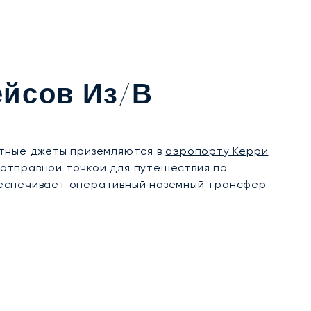
ейсов Из/в
стные джеты приземляются в
аэропорту Керри
й отправной точкой для путешествия по
беспечивает оперативный наземный трансфер