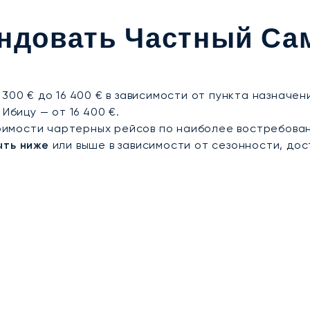
ашей поездки будут организованы с безупречной то
илларни с полной уверенностью и спокойствием.
ндовать Частный Са
300 € до 16 400 € в зависимости от пункта назначе
Ибицу — от 16 400 €.
имости чартерных рейсов по наиболее востребова
ыть ниже
или выше в зависимости от сезонности, дос