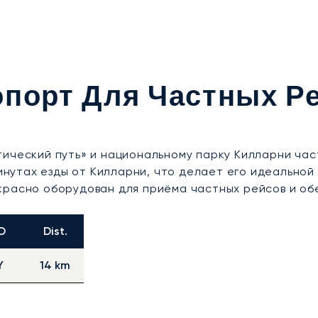
порт Для Частных Р
тический путь» и национальному парку Килларни ча
минутах езды от Килларни, что делает его идеально
красно оборудован для приёма частных рейсов и о
O
Dist.
Y
14 km