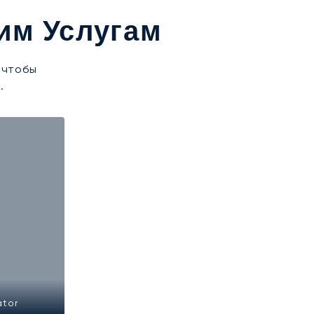
им Услугам
 чтобы
.
ator