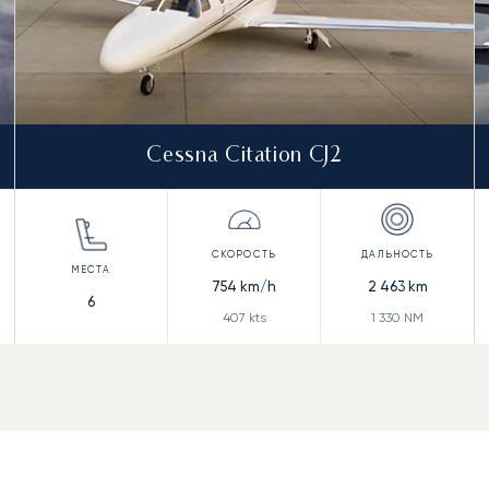
Cessna Citation CJ2
754
km/h
2 463
km
6
407
kts
1 330
NM