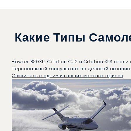
Какие Типы Самол
Hawker 850XP, Citation CJ2 и Citation XLS ста
Персональный консультант по деловой авиации
Свяжитесь с одним из наших местных офисов
.
Килларни : 3 наиболее востребованные модели возд
Фото воздушного судна
Модель воздушного судна
Скорость (км/ч)
Скорость (узлы)
Дальность (NM)