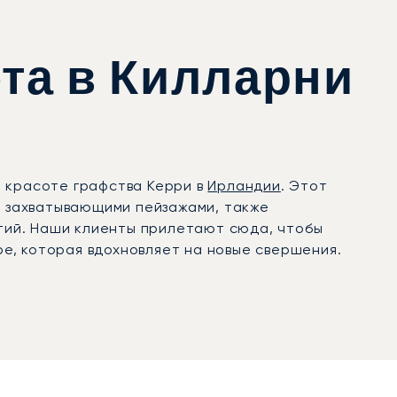
ета в Килларни
й красоте графства Керри в
Ирландии
. Этот
 и захватывающими пейзажами, также
тий. Наши клиенты прилетают сюда, чтобы
е, которая вдохновляет на новые свершения.
ечивая максимальную гибкость. Сам перелёт
ысканные блюда из меню и отдыхайте в салоне
о полностью отдохнувшим и готовым
ждую деталь путешествия. Благодаря