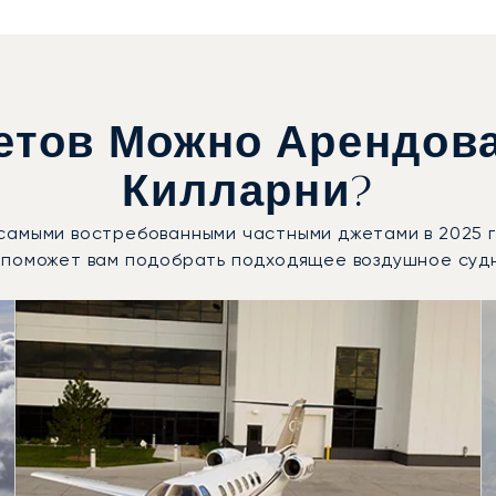
етов Можно Арендова
Килларни?
ли самыми востребованными частными джетами в 2025
 поможет вам подобрать подходящее воздушное суд
ушных судов по числу полётных движений в 2025 году
Места
Дальность (км)