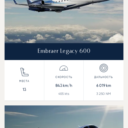
Embraer Legacy 600
843
km/h
6 019
km
13
455
kts
3 250
NM