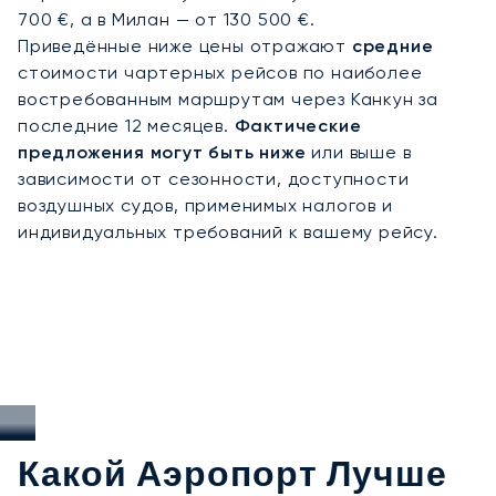
700 €, а в Милан — от 130 500 €.
подтверждает наши строгие стандарты
Приведённые ниже цены отражают
средние
безопасности и высочайший уровень сервиса. В
стоимости чартерных рейсов по наиболее
Канкуне этот опыт гарантирует своевременное
востребованным маршрутам через Канкун за
прибытие на такие события, как
последние 12 месяцев.
Фактические
Международный кинофестиваль или
предложения могут быть ниже
или выше в
региональные турниры PGA, а также идеально
зависимости от сезонности, доступности
организованные трансферы на курорты
воздушных судов, применимых налогов и
Ривьеры-Майя и уединённые частные острова.
индивидуальных требований к вашему рейсу.
Какой Аэропорт Лучше