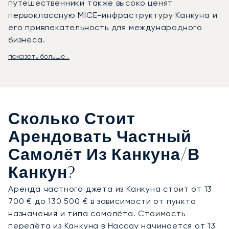
путешественники также высоко ценят
первоклассную MICE-инфраструктуру Канкуна и
его привлекательность для международного
бизнеса.
показать больше...
LunaJets организует прямые рейсы в
Международный аэропорт Канкун (CUN), где
специализированные FBO обеспечивают
быстрое и конфиденциальное обслуживание.
Оттуда на автомобиле с водителем можно
Сколько Стоит
добраться до Плайя-дель-Кармен примерно за 1
час, а до Тулума — за 1 час 45 минут.
Арендовать Частный
Вертолётный трансфер сокращает время в пути
Самолёт Из Канкуна/в
до 20 и 35 минут соответственно, предлагая
премиальную альтернативу для тех, кто ценит
Канкун?
своё время.
Аренда частного джета из Канкуна стоит от 13
700 € до 130 500 € в зависимости от пункта
Обладая двадцатилетним опытом, LunaJets
назначения и типа самолёта. Стоимость
стала первым европейским брокером частной
перелёта из Канкуна в Нассау начинается от 13
авиации, получившим сертификат Argus®, что