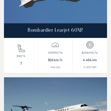
Bombardier Learjet 60XR
826
km/h
4 454
km
7
446
kts
2 405
NM