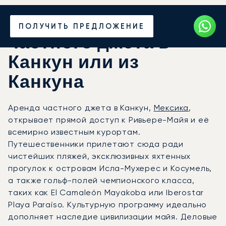
Закажите аренду
ПОЛУЧИТЬ ПРЕДЛОЖЕНИЕ
частного джета в
Канкун или из
Канкуна
Аренда частного джета в Канкун,
Мексика
,
открывает прямой доступ к Ривьере-Майя и её
всемирно известным курортам.
Путешественники прилетают сюда ради
чистейших пляжей, эксклюзивных яхтенных
прогулок к островам Исла-Мухерес и Косумель,
а также гольф-полей чемпионского класса,
таких как El Camaleón Mayakoba или Iberostar
Playa Paraíso. Культурную программу идеально
дополняет наследие цивилизации майя. Деловые