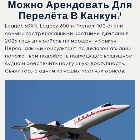
Можно Арендовать Для
Перелёта В Канкун?
Learjet 60XR, Legacy 600 и Phenom 100 стали
самыми востребованными частными джетами в
2025 году для рейсов по маршруту Канкун.
Персональный консультант по деловой авиации
поможет вам подобрать подходящее воздушное
судно и обеспечить наилучшую доступность.
Свяжитесь с одним из наших местных офисов
.
Канкун : 3 наиболее востребованные модели воздушных 
Фото воздушного судна
Модель воздушного судна
Скорость (км/ч)
Скорость (узлы)
Дал
Дальность (NM)