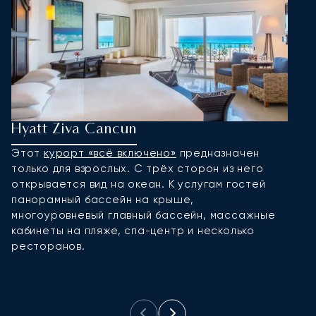
Hyatt Ziva Cancun
R
Этот
курорт «всё включено»
предназначен
Э
только для взрослых. С трёх сторон из него
о
открывается вид на океан. К услугам гостей
П
панорамный бассейн на крыше,
у
многоуровневый главный бассейн, массажные
к
кабинеты на пляже, спа-центр и несколько
м
ресторанов.
у
к
в