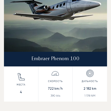
Embraer Phenom 100
722
km/h
2 182
km
4
390
kts
1 178
NM