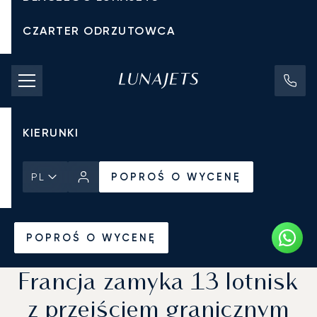
CZARTER ODRZUTOWCA
KOSZTY CZARTERU
PRYWATNE ODRZUTOWCE
KIERUNKI
POPROŚ O WYCENĘ
PL
Strona Główna
Wiadomości i Perspektywy
POPROŚ O WYCENĘ
Francja zamyka 13 lotnisk
z przejściem granicznym