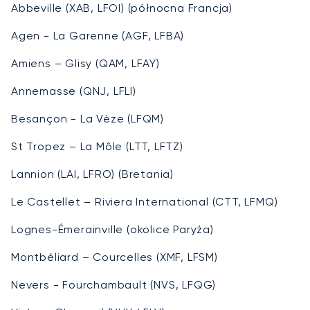
Abbeville (XAB, LFOI) (północna Francja)
Agen - La Garenne (AGF, LFBA)
Amiens – Glisy (QAM, LFAY)
Annemasse (QNJ, LFLI)
Besançon - La Vèze (LFQM)
St Tropez – La Môle (LTT, LFTZ)
Lannion (LAI, LFRO) (Bretania)
Le Castellet – Riviera International (CTT, LFMQ)
Lognes-Émerainville (okolice Paryża)
Montbéliard – Courcelles (XMF, LFSM)
Nevers - Fourchambault (NVS, LFQG)