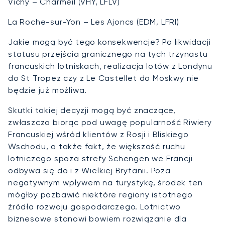
Vichy – Charmeil (VHY, LFLV)
La Roche-sur-Yon – Les Ajoncs (EDM, LFRI)
Jakie mogą być tego konsekwencje? Po likwidacji
statusu przejścia granicznego na tych trzynastu
francuskich lotniskach, realizacja lotów z Londynu
do St Tropez czy z Le Castellet do Moskwy nie
będzie już możliwa.
Skutki takiej decyzji mogą być znaczące,
zwłaszcza biorąc pod uwagę popularność Riwiery
Francuskiej wśród klientów z Rosji i Bliskiego
Wschodu, a także fakt, że większość ruchu
lotniczego spoza strefy Schengen we Francji
odbywa się do i z Wielkiej Brytanii. Poza
negatywnym wpływem na turystykę, środek ten
mógłby pozbawić niektóre regiony istotnego
źródła rozwoju gospodarczego. Lotnictwo
biznesowe stanowi bowiem rozwiązanie dla