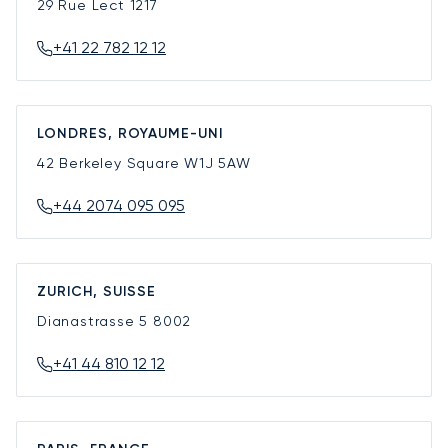
29 Rue Lect
1217
+41 22 782 12 12
LONDRES, ROYAUME-UNI
42 Berkeley Square
W1J 5AW
+44 2074 095 095
ZURICH, SUISSE
Dianastrasse 5
8002
+41 44 810 12 12