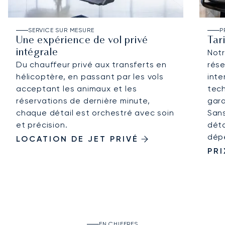
SERVICE SUR MESURE
P
Une expérience de vol privé
Tar
intégrale
Not
Du chauffeur privé aux transferts en
rése
hélicoptère, en passant par les vols
inte
acceptant les animaux et les
tech
réservations de dernière minute,
gara
chaque détail est orchestré avec soin
Sans
et précision.
déta
dép
LOCATION DE JET PRIVÉ
PRI
EN CHIFFRES