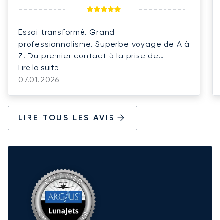
Essai transformé. Grand
professionnalisme. Superbe voyage de A à
Z. Du premier contact à la prise de
possession du véhicule de location dans
Lire la suite
la ville de destination.
07.01.2026
LIRE TOUS LES AVIS